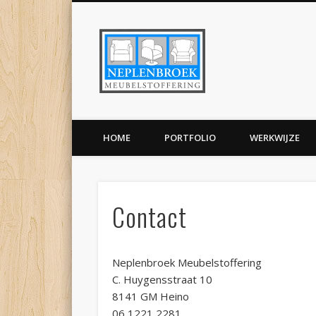
Neplenbroek 
Facebook
Pinterest
LinkedIn
HOME
PORTFOLIO
WERKWIJZE
Contact
Neplenbroek Meubelstoffering
C. Huygensstraat 10
8141 GM Heino
06 1221 2281